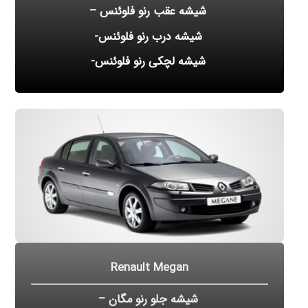
شیشه عقب رنو فلوئنس –
شیشه درب رنو فلوئنس-
شیشه لچکی رنو فلوئنس-
Renault Megan
شیشه جلو رنو مگان –