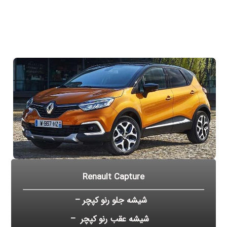
Renault Capture
شیشه جلو رنو کپچر –
شیشه عقب رنو کپچر –